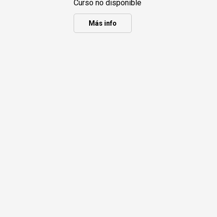
Curso no disponible
Más info
Diplomado en Puericultura y Crianza (Eje