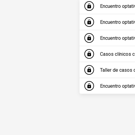
Encuentro optat
lock
Encuentro optat
lock
Encuentro optat
lock
Casos clínicos 
lock
Taller de casos
lock
Encuentro optat
lock