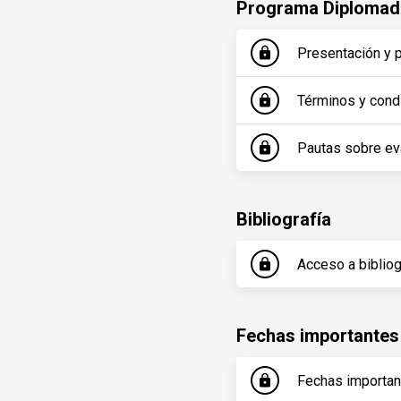
Programa Diplomado
Presentación y 
lock
Términos y cond
lock
Pautas sobre ev
lock
Bibliografía
Acceso a bibliog
lock
Fechas importantes
Fechas importa
lock