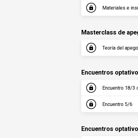
Materiales e ins
lock
Masterclass de ape
Teoría del apego
lock
Encuentros optativ
Encuentro 18/3 
lock
Encuentro 5/6
lock
Encuentros optativ