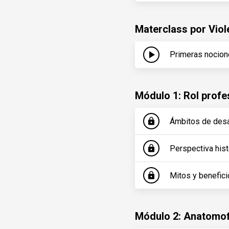
Materclass por Vio
play_arrow
Primeras nocio
Módulo 1: Rol profe
Ámbitos de desa
lock
Perspectiva hist
lock
Mitos y benefic
lock
Módulo 2: Anatomof