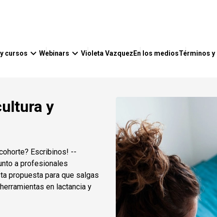
keyboard_arrow_down
keyboard_arrow_down
 y cursos
Webinars
Violeta Vazquez
En los medios
Términos y
ultura y
cohorte? Escribinos! --
junto a profesionales
sta propuesta para que salgas
herramientas en lactancia y