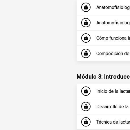
Anatomofisiolog
lock
Anatomofisiolog
lock
Cómo funciona l
lock
Composición de 
lock
Módulo 3: Introducci
Inicio de la lac
lock
Desarrollo de la
lock
Técnica de lact
lock