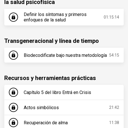
la salud psicofísica
Definir los síntomas y primeros
lock
01:15:14
enfoques de la salud
Transgeneracional y línea de tiempo
Biodecodificate bajo nuestra metodología
lock
54:15
Recursos y herramientas prácticas
Capítulo 5 del libro Entrá en Crisis
lock
Actos simbólicos
lock
21:42
Recuperación de alma
lock
11:38