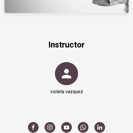
Instructor
person
violeta vazquez