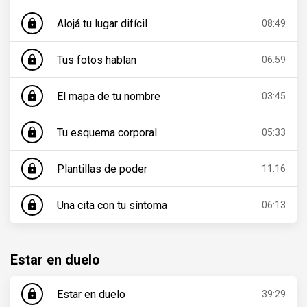
Alojá tu lugar difícil
lock
08:49
Tus fotos hablan
lock
06:59
El mapa de tu nombre
lock
03:45
Tu esquema corporal
lock
05:33
Plantillas de poder
lock
11:16
Una cita con tu síntoma
lock
06:13
Estar en duelo
Estar en duelo
lock
39:29