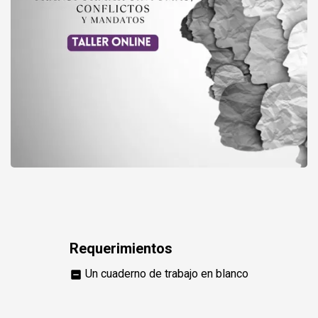
Entrá en CRISIS
Requerimientos
Un cuaderno de trabajo en blanco
indeterminate_check_box