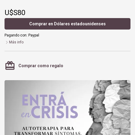
U$S80
Comprar en Dólares estadounidenses
Pagando con:
Paypal
Más info
card_giftcard
Comprar como regalo