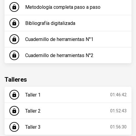
Metodología completa paso a paso
lock
Bibliografía digitalizada
lock
Cuadernillo de herramientas N°1
lock
Cuadernillo de herramientas N°2
lock
Talleres
Taller 1
lock
01:46:42
Taller 2
lock
01:52:43
Taller 3
lock
01:56:30