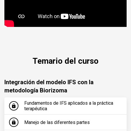
Sistemas de Familia Interna (IFS) y metodología
biorizomática
Temario del curso
Integración del modelo IFS con la
metodología Biorizoma
Fundamentos de IFS aplicados a la práctica
lock
terapéutica
Manejo de las diferentes partes
lock