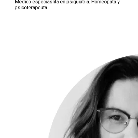
Médico especiaslita en psiquiatría. Homeópata y
psicoterapeuta.